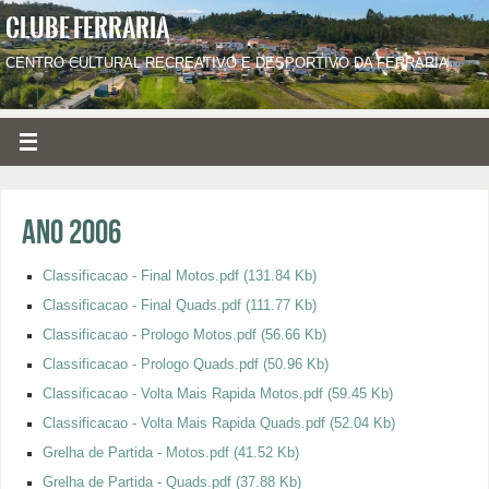
CLUBE FERRARIA
CENTRO CULTURAL RECREATIVO E DESPORTIVO DA FERRARIA
Ano 2006
Classificacao - Final Motos.pdf
(131.84 Kb)
Classificacao - Final Quads.pdf
(111.77 Kb)
Classificacao - Prologo Motos.pdf
(56.66 Kb)
Classificacao - Prologo Quads.pdf
(50.96 Kb)
Classificacao - Volta Mais Rapida Motos.pdf
(59.45 Kb)
Classificacao - Volta Mais Rapida Quads.pdf
(52.04 Kb)
Grelha de Partida - Motos.pdf
(41.52 Kb)
Grelha de Partida - Quads.pdf
(37.88 Kb)