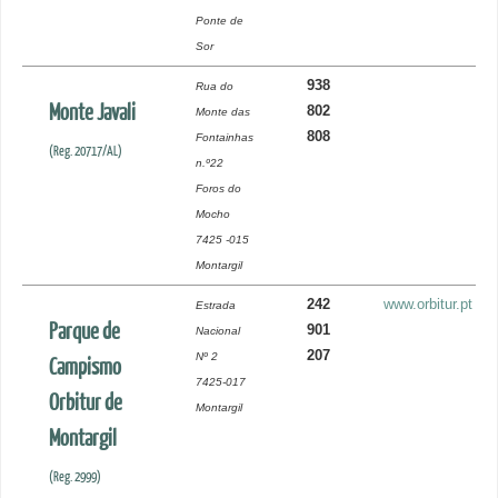
Ponte de
Sor
938
Rua do
Monte Javali
802
Monte das
808
Fontainhas
(Reg. 20717/AL)
n.º22
Foros do
Mocho
7425 -015
Montargil
242
www.orbitur.pt
Estrada
Parque de
901
Nacional
207
Nº 2
Campismo
7425-017
Orbitur de
Montargil
Montargil
(Reg. 2999)