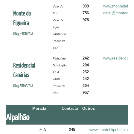
939
www.montedafigue
Vale de
Monte da
756
geral@montedafig
Boi
978
Vale de
Figueira
Açor
(Reg. 45820/AL)
7400-580
Ponte de
Sor
242
www.residencialc
Pinhal do
Residencial
204
Domingão,
232
75 A
Canárias
242
7400
(Reg. 52683/AL)
204
Ponte de
957
Sôr
Morada
Contacto
Outros
Alpalhão
E.N.
245
www.montefilipehotel.co