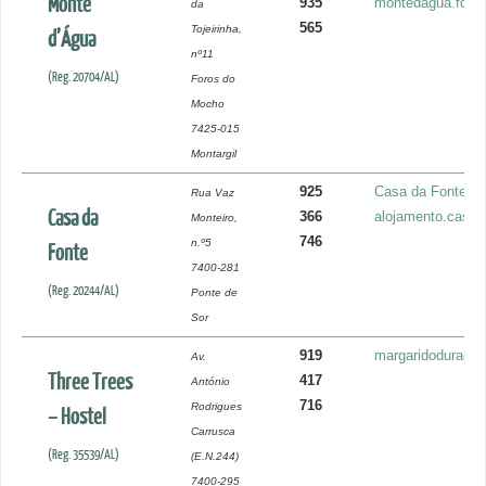
Monte
935
montedagua.for
da
565
Tojeirinha,
d’Água
nº11
(Reg. 20704/AL)
Foros do
Mocho
7425-015
Montargil
925
Casa da Fonte
Rua Vaz
Casa da
366
alojamento.casa
Monteiro,
746
n.º5
Fonte
7400-281
(Reg. 20244/AL)
Ponte de
Sor
919
margaridoduraot
Av.
Three Trees
417
António
716
Rodrigues
– Hostel
Carrusca
(Reg. 35539/AL)
(E.N.244)
7400-295