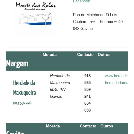
Facebook
Rua do Moinho do Ti Luis
Couteiro, nº6 – Ferraria 6040-
042 Gavião
Morada
Contacto
Outros
Margem
Herdade da
918
www.herdadedam
Herdade da
Maxuqueira
535
herdadedamaxuq
6040-077
859
Maxuqueira
Gavião
241
(Reg. 5568/AG)
634
038
Morada
Contacto
Outros