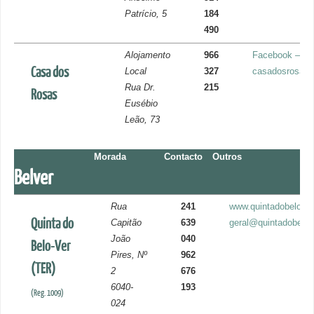
Patrício, 5
184
490
Alojamento
966
Facebook – Ca
Casa dos
Local
327
casadosrosas
Rua Dr.
215
Rosas
Eusébio
Leão, 73
Morada
Contacto
Outros
Belver
Rua
241
www.quintadobelover
Quinta do
Capitão
639
geral@quintadobelov
João
040
Belo-Ver
Pires, Nº
962
(TER)
2
676
6040-
193
(Reg. 1009)
024