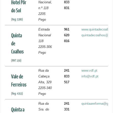
Hotel Pôr
Nacional,
833
n.º 118
831
do Sol
2205
(Reg. 5380)
Pego
Estrada
961
www.quintadecoalhos
Quinta
Nacional
620
quintadecoalhos@mail
118
816
de
2205-306
Coalhos
Pego
(RNT 150)
Rua da
241
www.vdf.pt
Vale de
Cabeça
833
info@vdf.pt
Alta, 329
517
Ferreiros
2205-340
(Reg. 4353)
Pego
Rua da
241
quintaareforma@gma
Quinta a
Sra. do
331