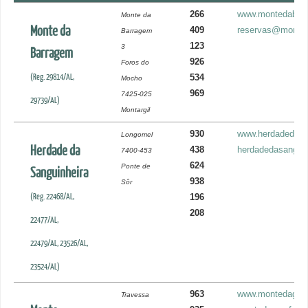
266
www.montedabarr
Monte da
Monte da
409
reservas@monted
Barragem
123
3
Barragem
926
Foros do
(Reg. 29814/AL,
534
Mocho
969
7425-025
29739/AL)
Montargil
930
www.herdadedasa
Longomel
Herdade da
438
herdadedasangui
7400-453
624
Ponte de
Sanguinheira
938
Sôr
(Reg. 22468/AL,
196
208
22477/AL,
22479/AL, 23526/AL,
23524/AL)
963
www.montedagua
Travessa