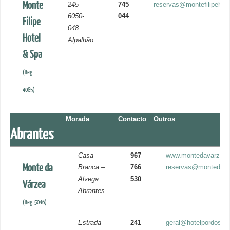
Monte
245
745
reservas@montefilipehot
6050-
044
Filipe
048
Hotel
Alpalhão
& Spa
(Reg.
4085)
Morada
Contacto
Outros
Abrantes
Casa
967
www.montedavarzea
Monte da
Branca –
766
reservas@montedav
Alvega
530
Várzea
Abrantes
(Reg. 5046)
Estrada
241
geral@hotelpordosol