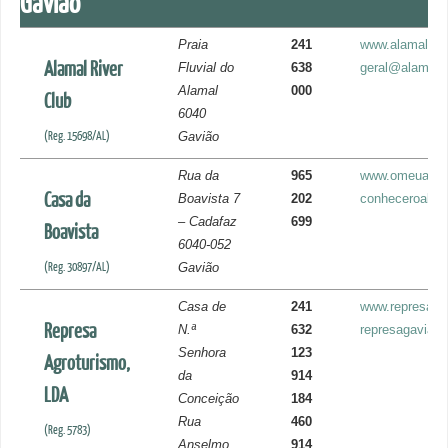
Gavião
Praia
241
www.alamalriv
Alamal River
Fluvial do
638
geral@alamalri
Alamal
000
Club
6040
(Reg. 15698/AL)
Gavião
Rua da
965
www.omeualen
Casa da
Boavista 7
202
conheceroalen
– Cadafaz
699
Boavista
6040-052
(Reg. 30897/AL)
Gavião
Casa de
241
www.represa.pt
Represa
N.ª
632
represagaviao
Senhora
123
Agroturismo,
da
914
LDA
Conceição
184
Rua
460
(Reg. 5783)
Anselmo
914