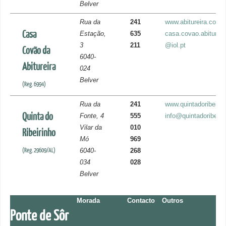
Belver
Rua da
241
www.abitureira.com
Casa
Estação,
635
casa.covao.abitureir
3
211
@iol.pt
Covão da
6040-
Abitureira
024
Belver
(Reg. 6994)
Rua da
241
www.quintadoribeirin
Quinta do
Fonte, 4
555
info@quintadoribeiri
Vilar da
010
Ribeirinho
Mó
969
(Reg. 29609/AL)
6040-
268
034
028
Belver
Morada
Contacto
Outros
Ponte de Sôr