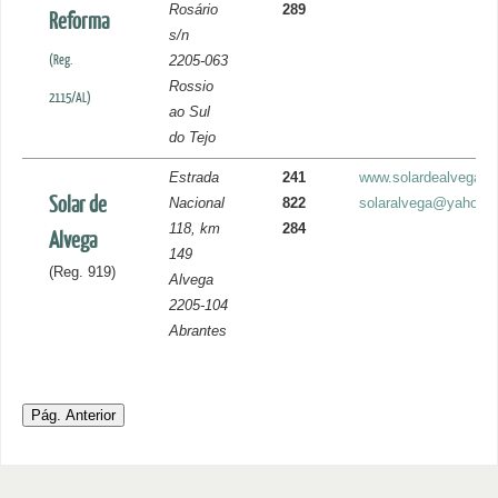
Rosário
289
Reforma
s/n
(Reg.
2205-063
Rossio
2115/AL)
ao Sul
do Tejo
Estrada
241
www.solardealvega.
Solar de
Nacional
822
solaralvega@yahoo.c
118, km
284
Alvega
149
(Reg. 919)
Alvega
2205-104
Abrantes
Pág. Anterior